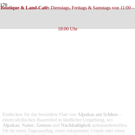
Boutique & Land-Café:
Dienstags, Freitags & Samstags von 11:00 –
18:00 Uhr
Alpakas am
Schloss
Ihr Naturerlebnis mit Alpakas,
Ferienwohnungen, Hofcafé &
Boutique.
Entdecken Sie das besondere Flair von
Alpakas am Schloss
–
einem idyllischen Bauernhof in ländlicher Umgebung, wo
Alpakas
,
Natur
,
Genuss
und
Nachhaltigkeit
aufeinandertreffen.
Ob für einen Tagesausflug, einen entspannten Urlaub oder einen